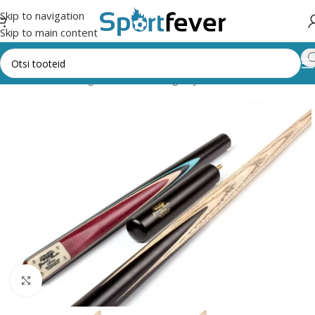
Skip to navigation
Skip to main content
Esileht
Kõik kategooriad
Lauamängud ja vahendid
Snooker
Suurendamiseks klõpsake