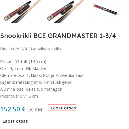
Snookrikii BCE GRANDMASTER 1-3/4
Disainitud 3/4, 3-osalises stiilis.
Pikkus: 57 tolli (145 cm)
Ots: 9,5 mm Elk Master
Ülemine osa: 1. klassi Põhja-Ameerika saar
Liigend: messingist kiirkinnitusliigend
Alumine osa: peitsitud mahagon
Pikendus: 6″/15 cm
152.50
€
Laost otsas
sis.KM
Laost otsas