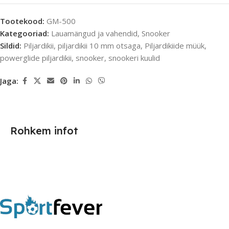
Tootekood:
GM-500
Kategooriad:
Lauamängud ja vahendid
,
Snooker
Sildid:
Piljardikii
,
piljardikii 10 mm otsaga
,
Piljardikiide müük
,
powerglide piljardikii
,
snooker
,
snookeri kuulid
Jaga:
Rohkem infot