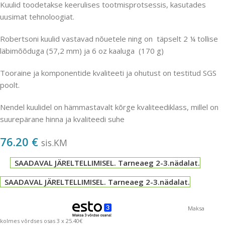
Kuulid toodetakse keerulises tootmisprotsessis, kasutades
uusimat tehnoloogiat.
Robertsoni kuulid vastavad nõuetele ning on täpselt 2 ¼ tollise
läbimõõduga (57,2 mm) ja 6 oz kaaluga (170 g)
Tooraine ja komponentide kvaliteeti ja ohutust on testitud SGS
poolt.
Nendel kuulidel on hämmastavalt kõrge kvaliteediklass, millel on
suurepärane hinna ja kvaliteedi suhe
76.20
€
sis.KM
SAADAVAL JÄRELTELLIMISEL. Tarneaeg 2-3.nädalat.
SAADAVAL JÄRELTELLIMISEL. Tarneaeg 2-3.nädalat.
Maksa
kolmes võrdses osas 3 x 25.40€