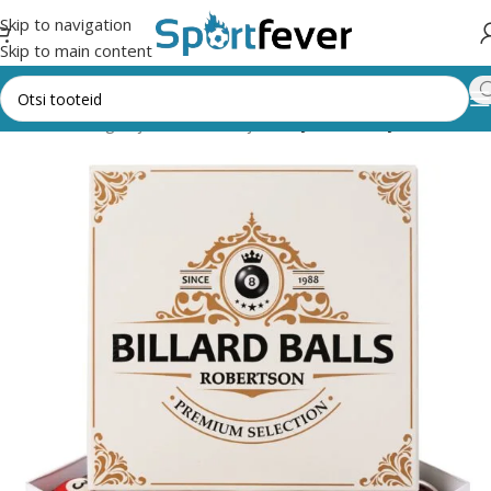
Skip to navigation
Skip to main content
riad
Lauamängud ja vahendid
Piljard
Piljardikuulid ja vahendid