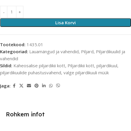
Lisa Korvi
Tootekood:
1435.01
Kategooriad:
Lauamängud ja vahendid
,
Piljard
,
Piljardikuulid ja
vahendid
Sildid:
Kaheosalise piljardikii kott
,
Piljardikii kott
,
piljardikuul
,
piljardikuulide puhastusvahend
,
valge piljardikuuli müük
Jaga:
Rohkem infot