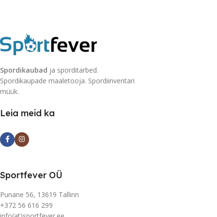
Spordikaubad
ja sporditarbed.
Spordikaupade maaletooja. Spordiinventari
müük.
Leia meid ka
Sportfever OÜ
Punane 56, 13619 Tallinn
+372 56 616 299
info(at)sportfever.ee