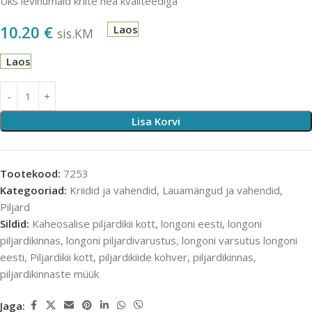
Üks levinumaid kriite hea kvaliteediga
10.20
€
Laos
sis.KM
Laos
Lisa Korvi
Tootekood:
7253
Kategooriad:
Kriidid ja vahendid
,
Lauamängud ja vahendid
,
Piljard
Sildid:
Kaheosalise piljardikii kott
,
longoni eesti
,
longoni
piljardikinnas
,
longoni piljardivarustus
,
longoni varsutus longoni
eesti
,
Piljardikii kott
,
piljardikiide kohver
,
piljardikinnas
,
piljardikinnaste müük
Jaga: