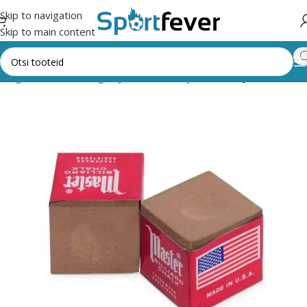
Skip to navigation
Skip to main content
kategooriad
Lauamängud ja vahendid
Piljard
Kriidid ja vahendid