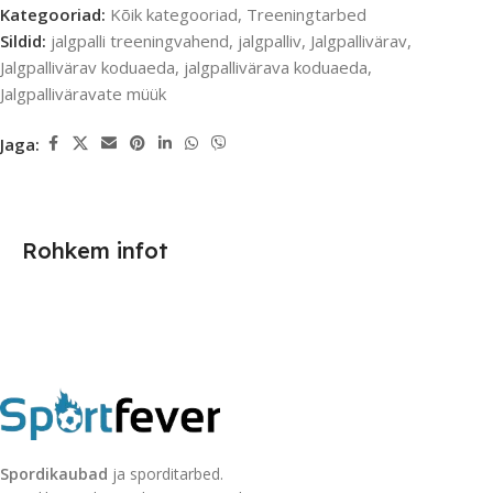
Kategooriad:
Kõik kategooriad
,
Treeningtarbed
Sildid:
jalgpalli treeningvahend
,
jalgpalliv
,
Jalgpallivärav
,
Jalgpallivärav koduaeda
,
jalgpallivärava koduaeda
,
Jalgpalliväravate müük
Jaga:
Rohkem infot
Spordikaubad
ja sporditarbed.