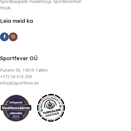
Spordikaupade maaletooja. Spordiinventari
müük.
Leia meid ka
Sportfever OÜ
Punane 56, 13619 Tallinn
+372 56 616 299
info(at)sportfever.ee