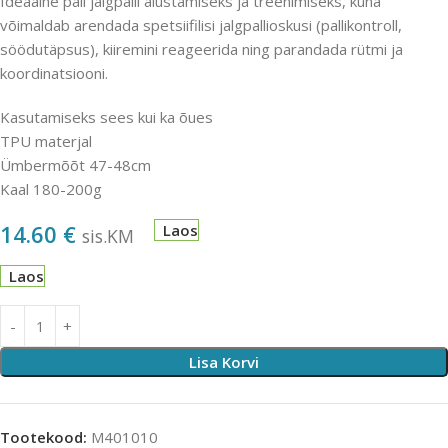
Ideaalne pall jalgpalli alustamiseks ja treenimiseks, kuna
võimaldab arendada spetsiifilisi jalgpallioskusi (pallikontroll,
söödutäpsus), kiiremini reageerida ning parandada rütmi ja
koordinatsiooni.
Kasutamiseks sees kui ka õues
TPU materjal
Ümbermõõt 47-48cm
Kaal 180-200g
14.60
€
Laos
sis.KM
Laos
Lisa Korvi
Tootekood:
M401010