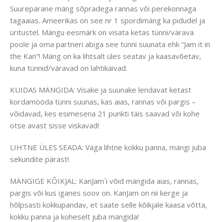
Suurepärane mäng sõpradega rannas või perekonnaga
tagaaias. Ameerikas on see nr 1 spordimäng ka pidudel ja
üritustel. Mängu eesmärk on visata ketas tünni/värava
poole ja oma partneri abiga see tünni suunata ehk “Jam it in
the Kan”! Mäng on ka lihtsalt üles seatav ja kaasavõetav,
kuna tünnid/väravad on lahtikäivad.
KUIDAS MÄNGIDA: Visake ja suunake lendavat ketast
kordamööda tünni suunas, kas aias, rannas või pargis –
võidavad, kes esimesena 21 punkti täis saavad või kohe
otse avast sisse viskavad!
LIHTNE ÜLES SEADA: Väga lihtne kokku panna, mängi juba
sekundite pärast!
MÄNGIGE KÕIKJAL: KanJam´i võid mängida aias, rannas,
pargis või kus iganes soov on. KanJam on nii kerge ja
hõlpsasti kokkupandav, et saate selle kõikjale kaasa võtta,
kokku panna ja koheselt juba mängida!