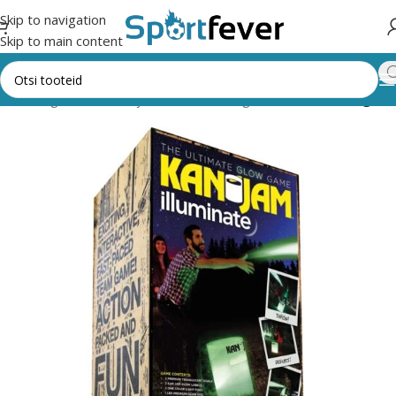
Skip to navigation
Skip to main content
Kõik kategooriad
Õue- ja seltskonnamängud
Muud õuemängud