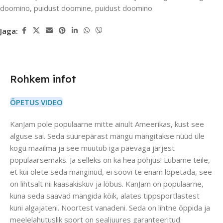
doomino
,
puidust doomine
,
puidust doomino
Jaga:
Rohkem infot
ÕPETUS VIDEO
KanJam pole populaarne mitte ainult Ameerikas, kust see
alguse sai. Seda suurepärast mängu mängitakse nüüd üle
kogu maailma ja see muutub iga päevaga järjest
populaarsemaks. Ja selleks on ka hea põhjus! Lubame teile,
et kui olete seda mänginud, ei soovi te enam lõpetada, see
on lihtsalt nii kaasakiskuv ja lõbus. KanJam on populaarne,
kuna seda saavad mängida kõik, alates tippsportlastest
kuni algajateni. Noortest vanadeni. Seda on lihtne õppida ja
meelelahutuslik sport on sealjuures garanteeritud.