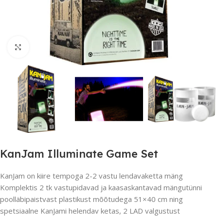
Suurendamiseks klõpsake
KanJam Illuminate Game Set
KanJam on kiire tempoga 2-2 vastu lendavaketta mäng
Komplektis 2 tk vastupidavad ja kaasaskantavad mängutünni
poolläbipaistvast plastikust mõõtudega 51×40 cm ning
spetsiaalne KanJami helendav ketas, 2 LAD valgustust