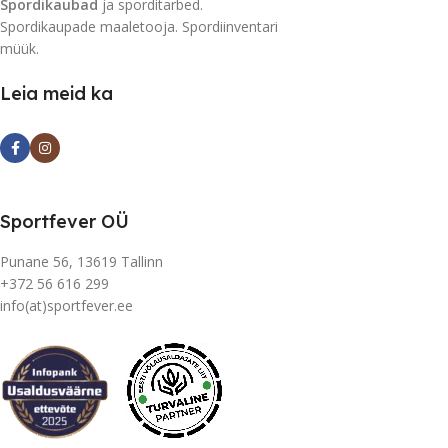
Spordikaubad
ja sporditarbed.
Spordikaupade maaletooja. Spordiinventari
müük.
Leia meid ka
Sportfever OÜ
Punane 56, 13619 Tallinn
+372 56 616 299
info(at)sportfever.ee