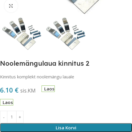
Suurendamiseks klõpsake
Noolemängulaua kinnitus 2
Kinnitus komplekt noolemängu lauale
6.10
€
Laos
sis.KM
Laos
Lisa Korvi