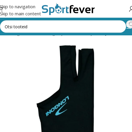
Skip to navigation
Skip to main content
Kõik kategooriad
Lauamängud ja vahendid
Piljard
Piljardikindad