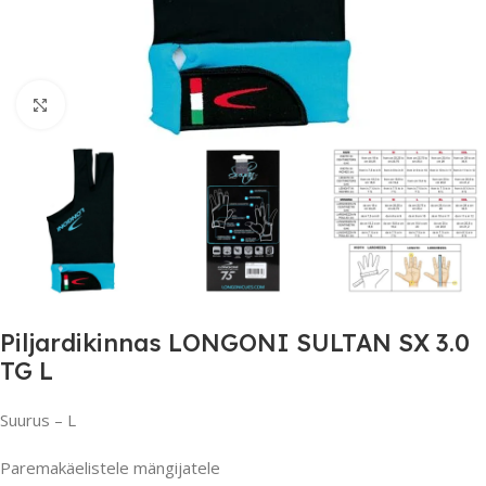
Suurendamiseks klõpsake
Piljardikinnas LONGONI SULTAN SX 3.0
TG L
Suurus – L
Paremakäelistele mängijatele