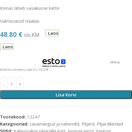
Kinnas läheb vasakusse kätte
Valmistatud Itaalias
48.80
€
Laos
sis.KM
Laos
Maksa
kolmes võrdses osas 3 x 16.27€
Lisa Korvi
Tootekood:
12247
Kategooriad:
Lauamängud ja vahendid
,
Piljard
,
Piljardikindad
Sildid:
Kaheosalise piljardikii kott
,
longoni eesti
,
longoni