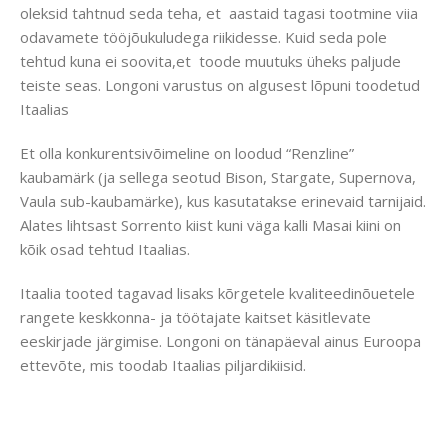
oleksid tahtnud seda teha, et aastaid tagasi tootmine viia
odavamete tööjõukuludega riikidesse. Kuid seda pole
tehtud kuna ei soovita,et toode muutuks üheks paljude
teiste seas. Longoni varustus on algusest lõpuni toodetud
Itaalias
Et olla konkurentsivõimeline on loodud “Renzline”
kaubamärk (ja sellega seotud Bison, Stargate, Supernova,
Vaula sub-kaubamärke), kus kasutatakse erinevaid tarnijaid.
Alates lihtsast Sorrento kiist kuni väga kalli Masai kiini on
kõik osad tehtud Itaalias.
Itaalia tooted tagavad lisaks kõrgetele kvaliteedinõuetele
rangete keskkonna- ja töötajate kaitset käsitlevate
eeskirjade järgimise. Longoni on tänapäeval ainus Euroopa
ettevõte, mis toodab Itaalias piljardikiisid.