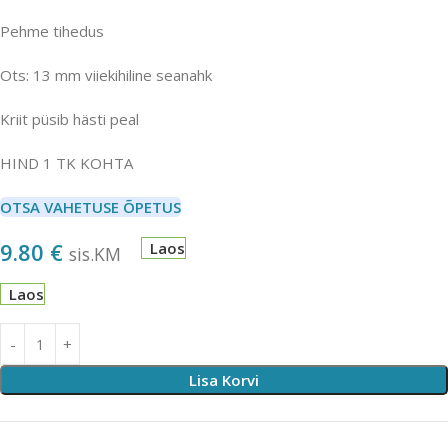
Pehme tihedus
Ots: 13 mm viiekihiline seanahk
Kriit püsib hästi peal
HIND 1 TK KOHTA
OTSA VAHETUSE ÕPETUS
9.80
€
Laos
sis.KM
Laos
Lisa Korvi