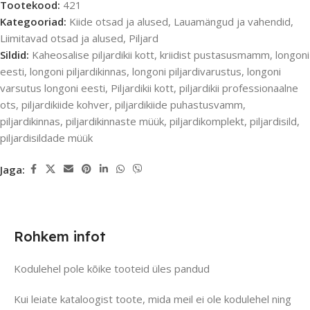
Tootekood:
421
Kategooriad:
Kiide otsad ja alused
,
Lauamängud ja vahendid
,
Liimitavad otsad ja alused
,
Piljard
Sildid:
Kaheosalise piljardikii kott
,
kriidist pustasusmamm
,
longoni
eesti
,
longoni piljardikinnas
,
longoni piljardivarustus
,
longoni
varsutus longoni eesti
,
Piljardikii kott
,
piljardikii professionaalne
ots
,
piljardikiide kohver
,
piljardikiide puhastusvamm
,
piljardikinnas
,
piljardikinnaste müük
,
piljardikomplekt
,
piljardisild
,
piljardisildade müük
Jaga:
Rohkem infot
Kodulehel pole kõike tooteid üles pandud
Kui leiate kataloogist toote, mida meil ei ole kodulehel ning