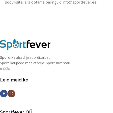
sooviksite, siis ootama päringuid info@sportfever.ee
Spordikaubad
ja sporditarbed.
Spordikaupade maaletooja. Spordiinventari
müük.
Leia meid ka
Sportfever OÜ