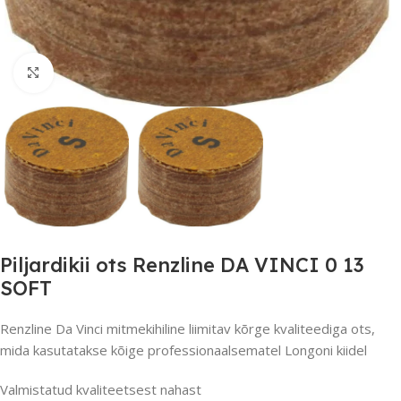
Suurendamiseks klõpsake
Piljardikii ots Renzline DA VINCI 0 13
SOFT
Renzline Da Vinci mitmekihiline liimitav kõrge kvaliteediga ots,
mida kasutatakse kõige professionaalsematel Longoni kiidel
Valmistatud kvaliteetsest nahast