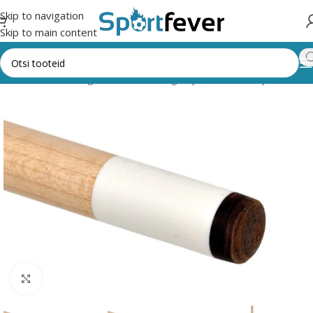
Skip to navigation
Skip to main content
Esileht
Kõik kategooriad
Lauamängud ja vahendid
Piljard
Kiid
Suurendamiseks klõpsake