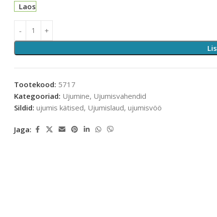
Laos
Li
Tootekood:
5717
Kategooriad:
Ujumine
,
Ujumisvahendid
Sildid:
ujumis kätised
,
Ujumislaud
,
ujumisvöö
Jaga: