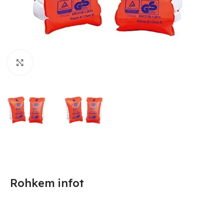
Suurendamiseks klõpsake
Rohkem infot