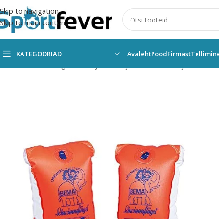
Skip to navigation
Skip to main content
KATEGOORIAD
Avaleht
Pood
Firmast
Tellimin
Esileht
Kõik kategooriad
Ujumine
Ujumisvahendid
Ujumiskätis