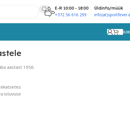
E-R 10:00 - 18:00
Üldinfo/müük
+372 56 616 299
info(at)sportfever.
0.0
stele
uba aastast 1956.
otekatsetes
a istuvuse