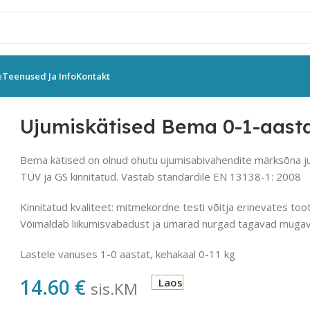
e
Teenused Ja Info
Kontakt
ed Bema 0-1-aastastele
Ujumiskätised Bema 0-1-aasta
Bema kätised on olnud ohutu ujumisabivahendite märksõna j
TÜV ja GS kinnitatud. Vastab standardile EN 13138-1: 2008
Kinnitatud kvaliteet: mitmekordne testi võitja erinevates to
Võimaldab liikumisvabadust ja ümarad nurgad tagavad mugav
Lastele vanuses 1-0 aastat, kehakaal 0-11 kg
14.60
€
Laos
sis.KM