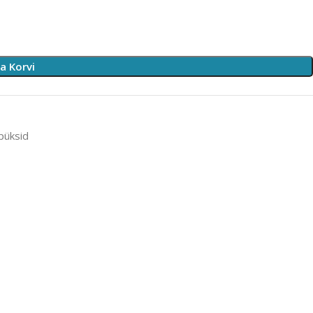
sa Korvi
püksid