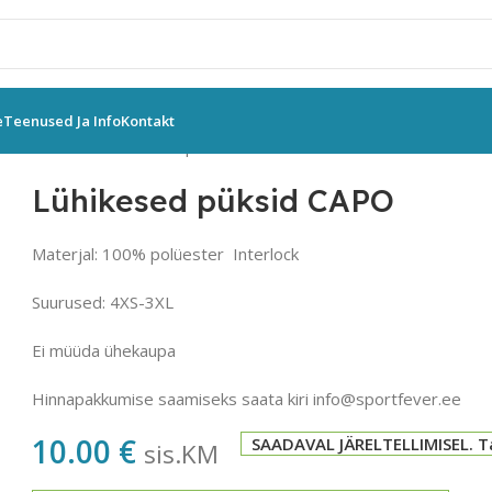
e
Teenused Ja Info
Kontakt
üksid
GIVOVA
Lühikesed püksid CAPO
Lühikesed püksid CAPO
Materjal: 100% polüester Interlock
Suurused: 4XS-3XL
Ei müüda ühekaupa
Hinnapakkumise saamiseks saata kiri info@sportfever.ee
10.00
€
SAADAVAL JÄRELTELLIMISEL. T
sis.KM