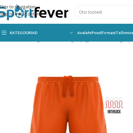
Skip to navigation
Skip to main content
KATEGOORIAD
Avaleht
Pood
Firmast
Tellimin
Esileht
Kõik kategooriad
Pallimängud
Jalgpall
Vormid, särgid, p