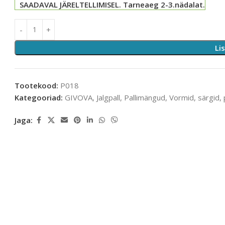
SAADAVAL JÄRELTELLIMISEL. Tarneaeg 2-3.nädalat.
Li
Tootekood:
P018
Kategooriad:
GIVOVA
,
Jalgpall
,
Pallimängud
,
Vormid, särgid, 
Jaga: