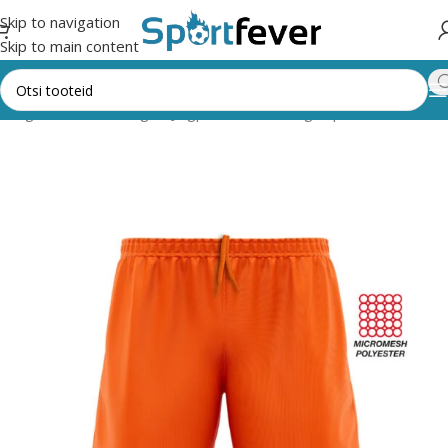
Skip to navigation
Skip to main content
kategooriad
Pallimängud
Jalgpall
Vormid, särgid, püksid
GIVOVA