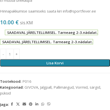
Ei müüda ühekaupa
Hinnapakkumise saamiseks saata kiri info@sportfever.ee
10.00
€
sis.KM
SAADAVAL JÄRELTELLIMISEL. Tarneaeg 2-3.nädalat.
SAADAVAL JÄRELTELLIMISEL. Tarneaeg 2-3.nädalat.
Lisa Korvi
Tootekood:
P016
Kategooriad:
GIVOVA
,
Jalgpall
,
Pallimängud
,
Vormid, särgid,
püksid
Jaga: