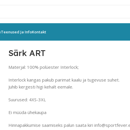
e
Teenused Ja Info
Kontakt
üksid
GIVOVA
Särk ART
Särk ART
Materjal: 100% polüester Interlock;
Interlock kangas pakub parimat kaalu ja tugevuse suhet.
Juhib kergesti higi kehalt eemale.
Suurused: 4XS-3XL
Ei müüda ühekaupa
Hinnapakkumise saamiseks palun saata kiri info@sportfever.