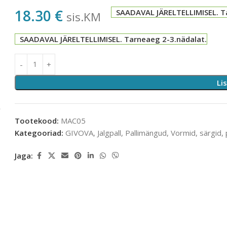
18.30
€
SAADAVAL JÄRELTELLIMISEL. T
sis.KM
SAADAVAL JÄRELTELLIMISEL. Tarneaeg 2-3.nädalat.
Li
Tootekood:
MAC05
Kategooriad:
GIVOVA
,
Jalgpall
,
Pallimängud
,
Vormid, särgid, 
Jaga: