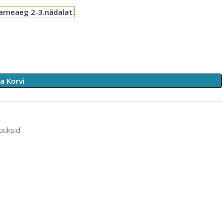
arneaeg 2-3.nädalat.
sa Korvi
püksid