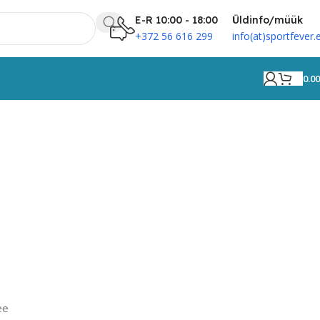
E-R 10:00 - 18:00
Üldinfo/müük
+372 56 616 299
info(at)sportfever.
0.0
ee