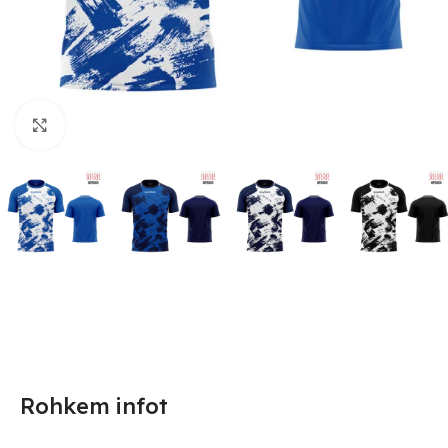
Suurendamiseks klõpsake
Rohkem infot