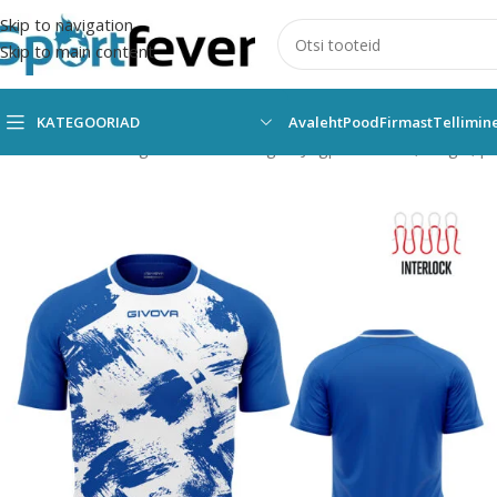
Skip to navigation
Skip to main content
KATEGOORIAD
Avaleht
Pood
Firmast
Tellimin
Esileht
Kõik kategooriad
Pallimängud
Jalgpall
Vormid, särgid, p