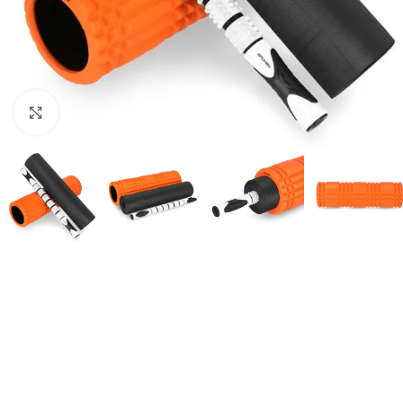
Suurendamiseks klõpsake