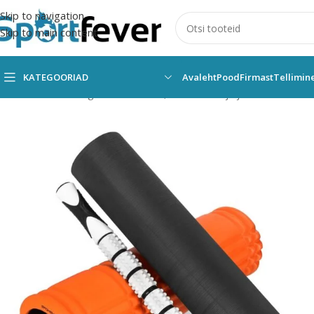
Skip to navigation
Skip to main content
KATEGOORIAD
Avaleht
Pood
Firmast
Tellimin
Esileht
Kõik kategooriad
Fitness,trenažöörid ja jõusaal
Muud tr