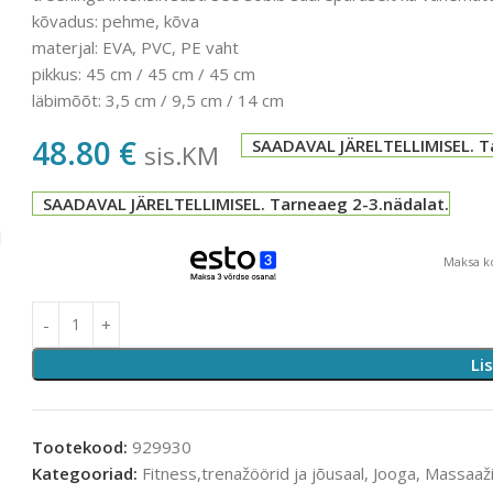
kõvadus: pehme, kõva
materjal: EVA, PVC, PE vaht
pikkus: 45 cm / 45 cm / 45 cm
läbimõõt: 3,5 cm / 9,5 cm / 14 cm
48.80
€
SAADAVAL JÄRELTELLIMISEL. T
sis.KM
SAADAVAL JÄRELTELLIMISEL. Tarneaeg 2-3.nädalat.
Maksa ko
Li
Tootekood:
929930
Kategooriad:
Fitness,trenažöörid ja jõusaal
,
Jooga
,
Massaaž