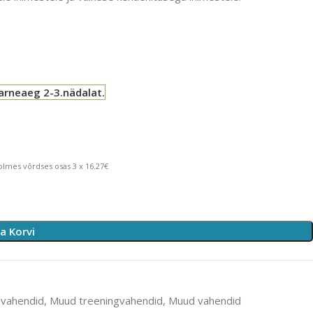
arneaeg 2-3.nädalat.
lmes võrdses osas 3 x 16.27€
sa Korvi
ivahendid
,
Muud treeningvahendid
,
Muud vahendid