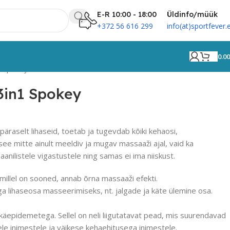
E-R 10:00 - 18:00
Üldinfo/müük
+372 56 616 299
info(at)sportfever.
0.0
1 Spokey
3in1 Spokey
äraselt lihaseid, toetab ja tugevdab kõiki kehaosi,
see mitte ainult meeldiv ja mugav massaaži ajal, vaid ka
nilistele vigastustele ning samas ei ima niiskust.
millel on sooned, annab õrna massaaži efekti.
a lihaseosa masseerimiseks, nt. jalgade ja käte ülemine osa.
äepidemetega. Sellel on neli liigutatavat pead, mis suurendavad
le inimestele ja väikese kehaehitusega inimestele.