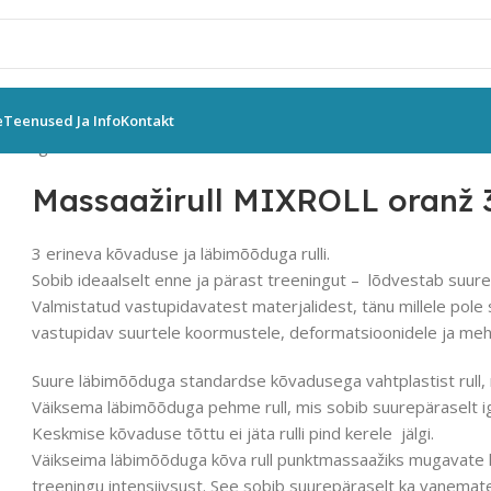
e
Teenused Ja Info
Kontakt
eeningvahendid
Muud vahendid
Massaažirull MIXROLL oranž 3in
Massaažirull MIXROLL oranž 
3 erineva kõvaduse ja läbimõõduga rulli.
Sobib ideaalselt enne ja pärast treeningut – lõdvestab suurep
Valmistatud vastupidavatest materjalidest, tänu millele pole 
vastupidav suurtele koormustele, deformatsioonidele ja mehaa
Suure läbimõõduga standardse kõvadusega vahtplastist rull, 
Väiksema läbimõõduga pehme rull, mis sobib suurepäraselt ig
Keskmise kõvaduse tõttu ei jäta rulli pind kerele jälgi.
Väikseima läbimõõduga kõva rull punktmassaažiks mugavate k
treeningu intensiivsust. See sobib suurepäraselt ka vanemate