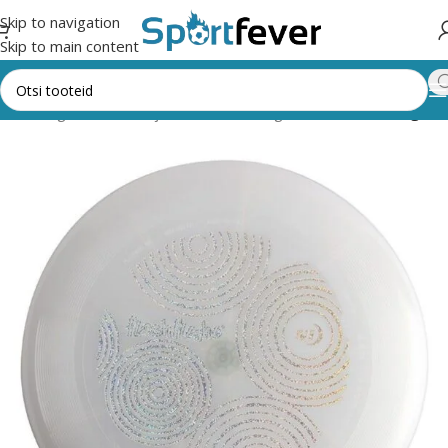
Skip to navigation
Skip to main content
Kõik kategooriad
Õue- ja seltskonnamängud
Muud õuemängud