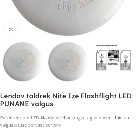
Suurendamiseks klõpsake
Lendav taldrek Nite Ize Flashflight LED
PUNANE valgus
Patenteeritud LED-klaaskiudtehnoloogia tagab paneeli täieliku
valgustatuse servast servani.