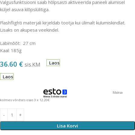
Valgusfunktsiooni saab hõlpsasti aktiveerida paneeli alumisel
küljel asuva klõpslülitiga.
Flashflighti materjali kirjeldab tootja kui ülimalt kulumiskindlat.
Lisaks on akupesa veekindel.
Läbimõõt: 27 cm
Kaal: 185g
36.60
€
Laos
sis.KM
Laos
Maksa
kolmes võrdses osas 3 x 12.20€
Lisa Korvi