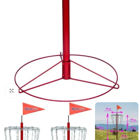
Suurendamiseks klõpsake