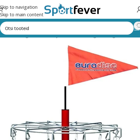
Skip to navigation
Skip to main content
ht
Kõik kategooriad
Õue- ja seltskonnamängud
Discgolf
Korvid