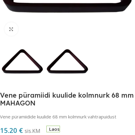
Suurendamiseks klõpsake
Vene püramiidi kuulide kolmnurk 68 mm
MAHAGON
Vene püramiidide kuulide 68 mm kolmnurk vahtrapuidust
15.20
€
Laos
sis.KM