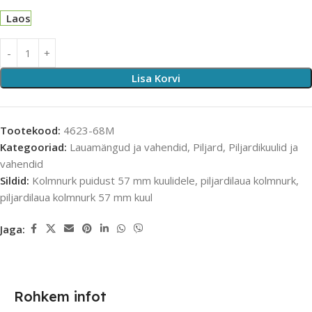
Laos
Lisa Korvi
Tootekood:
4623-68M
Kategooriad:
Lauamängud ja vahendid
,
Piljard
,
Piljardikuulid ja
vahendid
Sildid:
Kolmnurk puidust 57 mm kuulidele
,
piljardilaua kolmnurk
,
piljardilaua kolmnurk 57 mm kuul
Jaga:
Rohkem infot