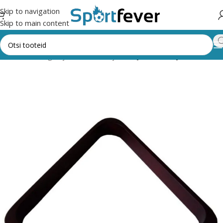
Skip to navigation
Skip to main content
riad
Lauamängud ja vahendid
Piljard
Piljardikuulid ja vahendid