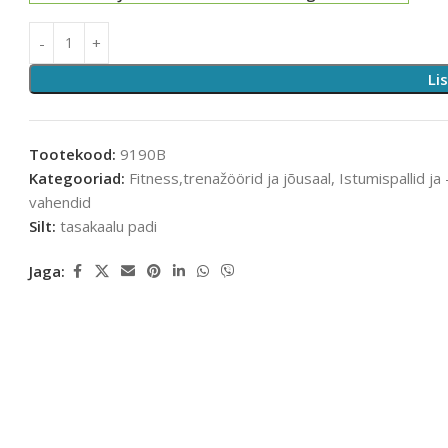
Li
Tootekood:
9190B
Kategooriad:
Fitness,trenažöörid ja jõusaal
,
Istumispallid ja
vahendid
Silt:
tasakaalu padi
Jaga: