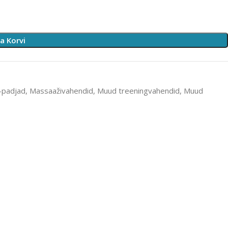
sa Korvi
 -padjad
,
Massaaživahendid
,
Muud treeningvahendid
,
Muud