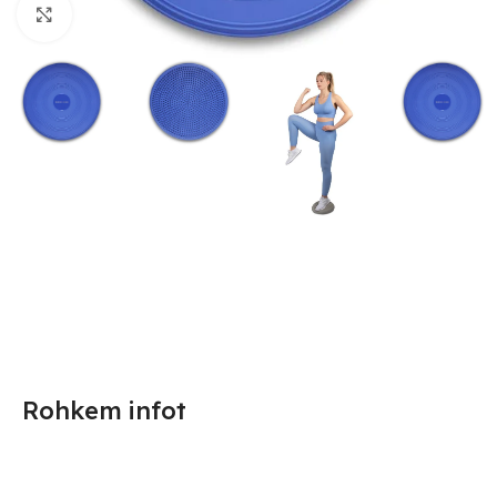
Suurendamiseks klõpsake
Rohkem infot