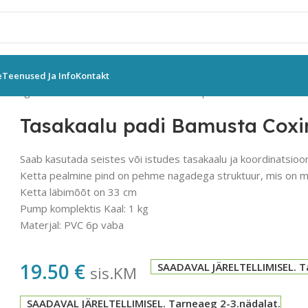
e
Teenused Ja Info
Kontakt
eeningvahendid
Muud vahendid
Tasakaalu padi Bamusta Coxim
Tasakaalu padi Bamusta Cox
Saab kasutada seistes või istudes tasakaalu ja koordinatsioo
Ketta pealmine pind on pehme nagadega struktuur, mis on m
Ketta läbimõõt on 33 cm
Pump komplektis Kaal: 1 kg
Materjal: PVC 6p vaba
19.50
€
SAADAVAL JÄRELTELLIMISEL. T
sis.KM
SAADAVAL JÄRELTELLIMISEL. Tarneaeg 2-3.nädalat.