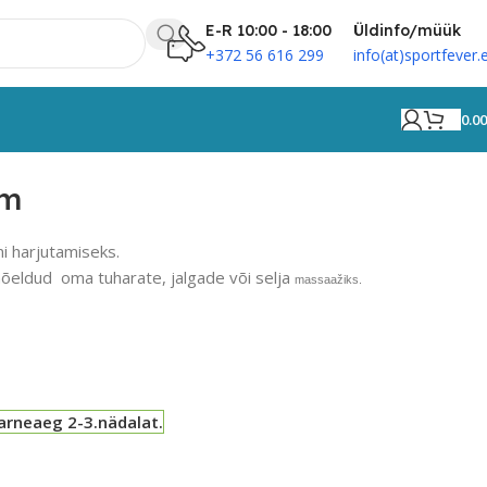
E-R 10:00 - 18:00
Üldinfo/müük
+372 56 616 299
info(at)sportfever.
0.0
im
ni harjutamiseks.
õeldud oma tuharate, jalgade või selja
massaažiks.
arneaeg 2-3.nädalat.