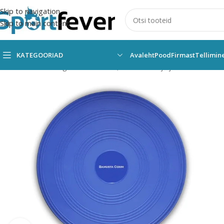
Skip to navigation
Skip to main content
KATEGOORIAD
Avaleht
Pood
Firmast
Tellimin
Esileht
Kõik kategooriad
Fitness,trenažöörid ja jõusaal
Muud tr