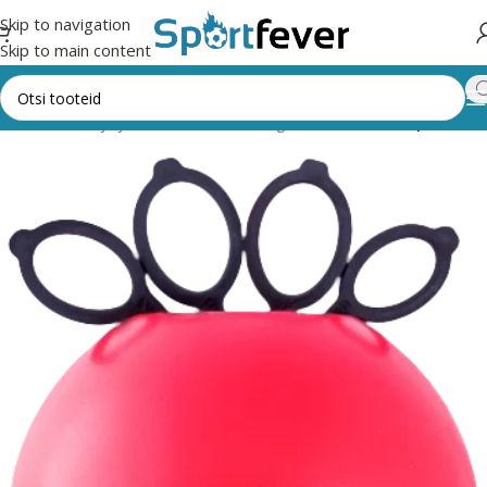
Skip to navigation
Skip to main content
s,trenažöörid ja jõusaal
Muud treeningvahendid
Käeekspandrid