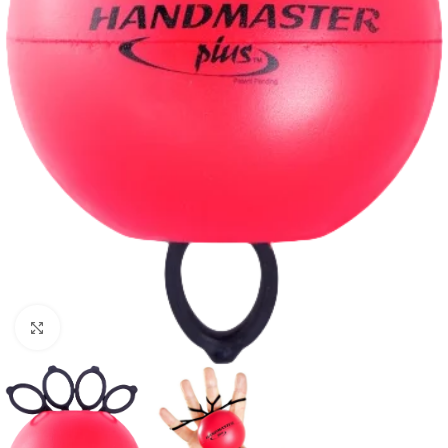
Suurendamiseks klõpsake