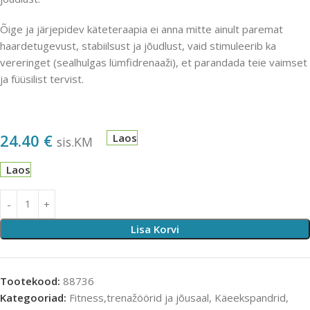
Õige ja järjepidev käteteraapia ei anna mitte ainult paremat
haardetugevust, stabiilsust ja jõudlust, vaid stimuleerib ka
vereringet (sealhulgas lümfidrenaaži), et parandada teie vaimset
ja füüsilist tervist.
24.40
€
Laos
sis.KM
Laos
Lisa Korvi
Tootekood:
88736
Kategooriad:
Fitness,trenažöörid ja jõusaal
,
Käeekspandrid
,