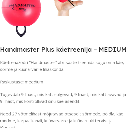
Handmaster Plus käetreenija – MEDIUM
Käetrenažööri “Handmaster” abil saate treenida kogu oma käe,
sõrme ja küünarvarre lihaskonda.
Raskustase: meedium
Tugevdab 9 lihast, mis kätt sulgevad, 9 lihast, mis kätt avavad ja
9 lihast, mis kontrollivad sinu käe asendit.
Need 27 võtmelihast mõjutavad otseselt sõrmede, pöidla, käe,
randme, karpaalkanali, küünarvarre ja küünarnuki tervist ja
jõudlust.