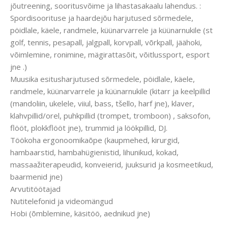
jõutreening, sooritusvõime ja lihastasakaalu lahendus. :
Spordisoorituse ja haardejõu harjutused sõrmedele,
pöidlale, käele, randmele, küünarvarrele ja küünarnukile (st
golf, tennis, pesapall, jalgpall, korvpall, võrkpall, jäähoki,
võimlemine, ronimine, mägirattasõit, võitlussport, esport
jne .)
Muusika esitusharjutused sõrmedele, pöidlale, käele,
randmele, küünarvarrele ja küünarnukile (kitarr ja keelpillid
(mandoliin, ukelele, viiul, bass, tšello, harf jne), klaver,
klahvpillid/orel, puhkpillid (trompet, tromboon) , saksofon,
flööt, plokkflööt jne), trummid ja löökpillid, DJ.
Töökoha ergonoomikaõpe (kaupmehed, kirurgid,
hambaarstid, hambahügienistid, lihunikud, kokad,
massaažiterapeudid, konveierid, juuksurid ja kosmeetikud,
baarmenid jne)
Arvutitöötajad
Nutitelefonid ja videomängud
Hobi (õmblemine, käsitöö, aednikud jne)