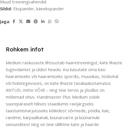
Muud treeningvahendid
Sildid:
Ekspander
,
käeekspander
Jaga:
Rohkem infot
Medium raskusaste lihtsustab haaretreeningut, käte lihaste
tugevdamist ja üldist heaolu. Kui kasutate oma käsi
haaramiseks või haaramiseks spordis, muusikas, töökohal
või hobitegevuses, on käte lihaste tasakaalustamatus
ANTUD, mitte VÕIB – ning teie tervis ja jõudlus on
mõlemad ohus. Handmaster Plus Medium sobib
suurepäraselt hilises staadiumis ravijärgseks
taastumisharjutuseks kõikidest sõrmede, pöidla, käe,
randme, karpaalkanali, küünarvarre ja küünarnuki
seisunditest ning on teie ülilihtne käte ja haarde