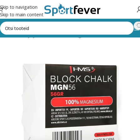
Skip to navigation
Skip to main content
,trenažöörid ja jõusaal
Muud treeningvahendid
Muud vahendid