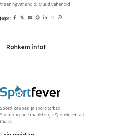
treeningvahendid
,
Muud vahendid
Jaga:
Rohkem infot
Spordikaubad
ja sporditarbed.
Spordikaupade maaletooja. Spordiinventari
müük.
Leia meid ka