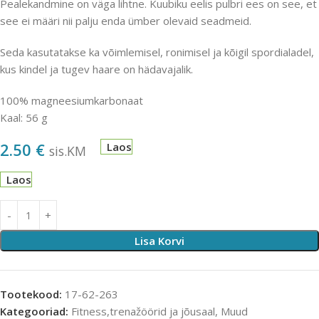
Pealekandmine on väga lihtne. Kuubiku eelis pulbri ees on see, et
see ei määri nii palju enda ümber olevaid seadmeid.
Seda kasutatakse ka võimlemisel, ronimisel ja kõigil spordialadel,
kus kindel ja tugev haare on hädavajalik.
100% magneesiumkarbonaat
Kaal: 56 g
2.50
€
Laos
sis.KM
Laos
Lisa Korvi
Tootekood:
17-62-263
Kategooriad:
Fitness,trenažöörid ja jõusaal
,
Muud