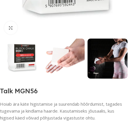
Suurendamiseks klõpsake
Talk MGN56
Hoiab ära käte higistamise ja suurendab hõõrdumist, tagades
tugevama ja kindlama haarde. Kasutamiseks jõusaalis, kus
higised käed võivad põhjustada vigastuste ohtu.