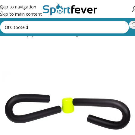
Skip to navigation
Skip to main content
,trenažöörid ja jõusaal
Muud treeningvahendid
Muud vahendid