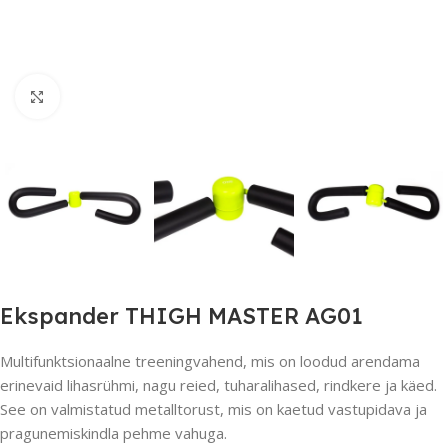
Suurendamiseks klõpsake
Ekspander THIGH MASTER AG01
Multifunktsionaalne treeningvahend, mis on loodud arendama
erinevaid lihasrühmi, nagu reied, tuharalihased, rindkere ja käed.
See on valmistatud metalltorust, mis on kaetud vastupidava ja
pragunemiskindla pehme vahuga.