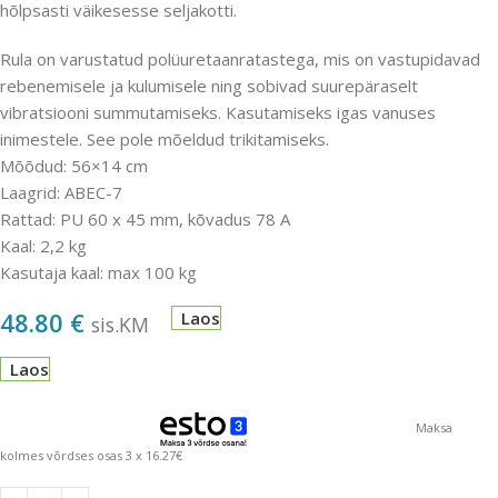
hõlpsasti väikesesse seljakotti.
Rula on varustatud polüuretaanratastega, mis on vastupidavad
rebenemisele ja kulumisele ning sobivad suurepäraselt
vibratsiooni summutamiseks. Kasutamiseks igas vanuses
inimestele. See pole mõeldud trikitamiseks.
Mõõdud: 56×14 cm
Laagrid: ABEC-7
Rattad: PU 60 x 45 mm, kõvadus 78 A
Kaal: 2,2 kg
Kasutaja kaal: max 100 kg
48.80
€
Laos
sis.KM
Laos
Maksa
kolmes võrdses osas 3 x 16.27€