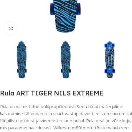
Suurendamiseks klõpsake
Rula ART TIGER NILS EXTREME
Rula on valmistatud polüpropüleenist. Seda tüüpi materjalide
kasutamine tähendab rula suurt vastupidavust, mis on suurem kui
tüüpiliste puidust ja vineerist rulade puhul. Rula peal on võre kuju,
mis parandab haarduvust. Väikeste mõõtmete tõttu mahub see