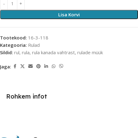
Lisa Korvi
Tootekood:
16-3-118
Kategooria:
Rulad
Sildid:
rul
,
rula
,
rula kanada vahtrast
,
rulade müük
Jaga:
Rohkem infot