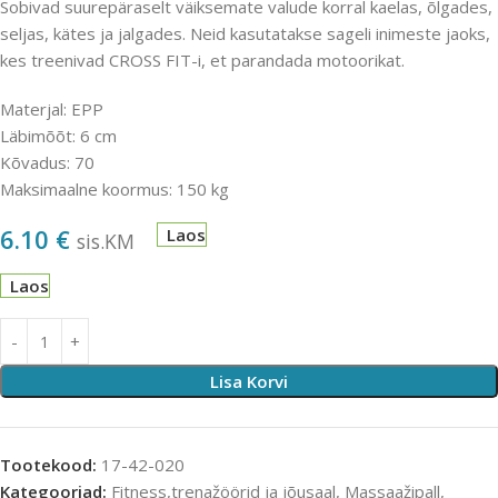
Sobivad suurepäraselt väiksemate valude korral kaelas, õlgades,
seljas, kätes ja jalgades. Neid kasutatakse sageli inimeste jaoks,
kes treenivad CROSS FIT-i, et parandada motoorikat.
Materjal: EPP
Läbimõõt: 6 cm
Kõvadus: 70
Maksimaalne koormus: 150 kg
6.10
€
Laos
sis.KM
Laos
Lisa Korvi
Tootekood:
17-42-020
Kategooriad:
Fitness,trenažöörid ja jõusaal
,
Massaažipall
,