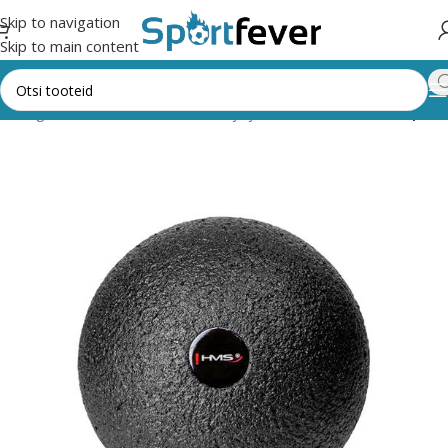
Skip to navigation
Skip to main content
k kategooriad
Fitness,trenažöörid ja jõusaal
Pallid
Massaažipall