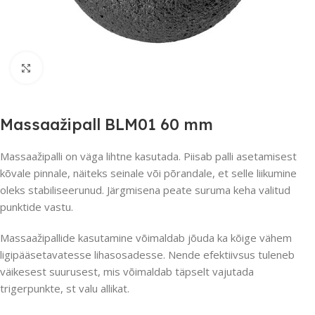
Suurendamiseks klõpsake
Massaažipall BLM01 60 mm
Massaažipalli on väga lihtne kasutada. Piisab palli asetamisest
kõvale pinnale, näiteks seinale või põrandale, et selle liikumine
oleks stabiliseerunud. Järgmisena peate suruma keha valitud
punktide vastu.
Massaažipallide kasutamine võimaldab jõuda ka kõige vähem
ligipääsetavatesse lihasosadesse. Nende efektiivsus tuleneb
väikesest suurusest, mis võimaldab täpselt vajutada
trigerpunkte, st valu allikat.