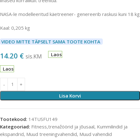
lihased korralikult treenida.
NASA-le modelleeritud käetreener- genereerib raskusi kuni 18 kg
Kaal: 0,205 kg
VIDEO MITTE TÄPSELT SAMA TOOTE KOHTA
14.20
€
Laos
sis.KM
Laos
Lisa Korvi
Tootekood:
14TUSFU149
Kategooriad:
Fitness,trenažöörid ja jõusaal
,
Kummilindid ja
ekspandrid
,
Muud treeningvahendid
,
Muud vahendid