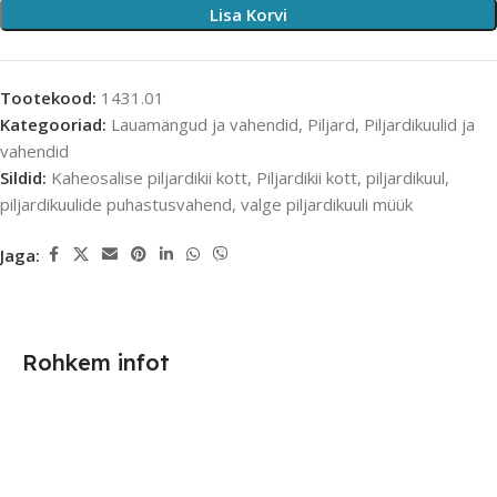
Lisa Korvi
Tootekood:
1431.01
Kategooriad:
Lauamängud ja vahendid
,
Piljard
,
Piljardikuulid ja
vahendid
Sildid:
Kaheosalise piljardikii kott
,
Piljardikii kott
,
piljardikuul
,
piljardikuulide puhastusvahend
,
valge piljardikuuli müük
Jaga:
Rohkem infot