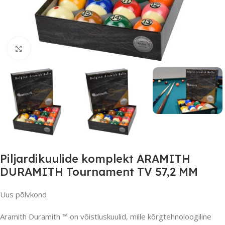
Suurendamiseks klõpsake
Piljardikuulide komplekt ARAMITH
DURAMITH Tournament TV 57,2 MM
Uus põlvkond
Aramith Duramith ™ on võistluskuulid, mille kõrgtehnoloogiline