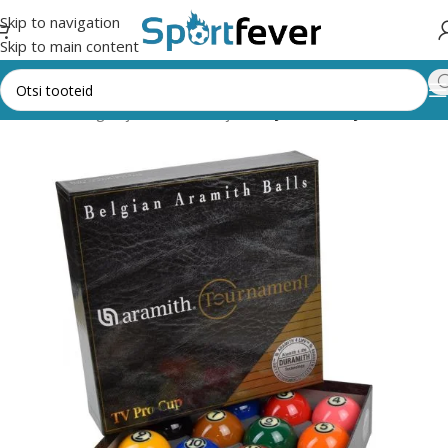
Skip to navigation
Skip to main content
riad
Lauamängud ja vahendid
Piljard
Piljardikuulid ja vahendid