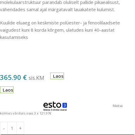
molekulaarstruktuur parandab oluliselt pallide pikaealisust,
vähendades samal ajal märgatavalt lauakatete kulumist.
Kuulide eluaeg on keskmiste polüester- ja fenoolilaadsete
vaigudest kuni 8 korda kõrgem, ulatudes kuni 40-aastat
kasutamiseks
365.90
€
Laos
sis.KM
Laos
Maksa
kolmes võrdses osas 3 x 121.97€