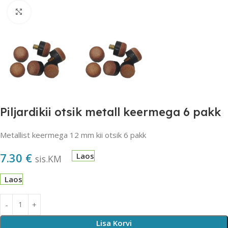
Suurendamiseks klõpsake
Piljardikii otsik metall keermega 6 pakk
Metallist keermega 12 mm kii otsik 6 pakk
7.30
€
Laos
sis.KM
Laos
Lisa Korvi