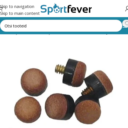
Skip to navigation
Skip to main content
endid
Piljard
Kiide otsad ja alused
Keeratavad otsad ja alused