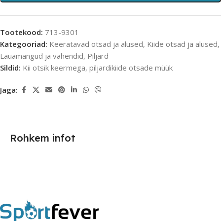
Tootekood:
713-9301
Kategooriad:
Keeratavad otsad ja alused
,
Kiide otsad ja alused
,
Lauamängud ja vahendid
,
Piljard
Sildid:
Kii otsik keermega
,
piljardikiide otsade müük
Jaga:
Rohkem infot