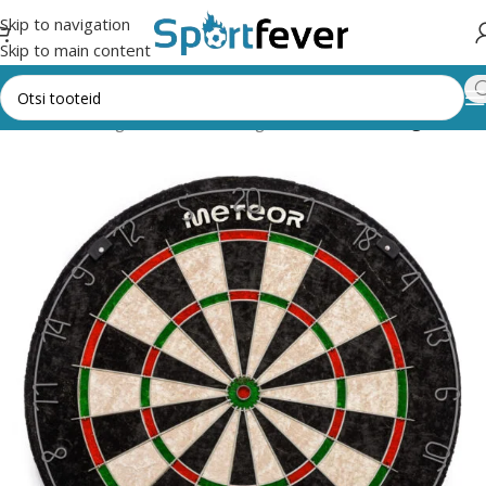
Skip to navigation
Skip to main content
sileht
Kõik kategooriad
Noolemäng
Klassikalised mängulauad