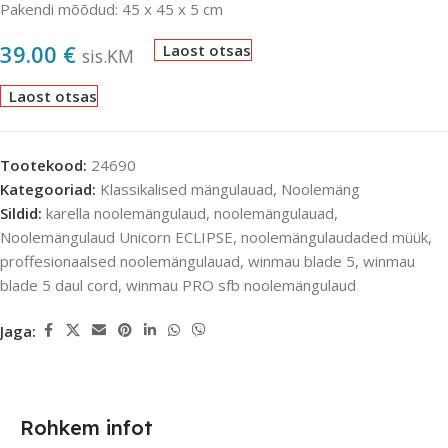
Pakendi mõõdud: 45 x 45 x 5 cm
39.00
€
Laost otsas
sis.KM
Laost otsas
Tootekood:
24690
Kategooriad:
Klassikalised mängulauad
,
Noolemäng
Sildid:
karella noolemängulaud
,
noolemängulauad
,
Noolemängulaud Unicorn ECLIPSE
,
noolemängulaudaded müük
,
proffesionaalsed noolemängulauad
,
winmau blade 5
,
winmau
blade 5 daul cord
,
winmau PRO sfb noolemängulaud
Jaga:
Rohkem infot