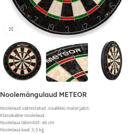
Suurendamiseks klõpsake
Noolemängulaud METEOR
Noolelaud valmistatud sisalikkiu materjalist.
Klassikaline noolelaud
Noolelaua läbimõõt: 46 cm
Noolelaua kaal: 3,5 kg