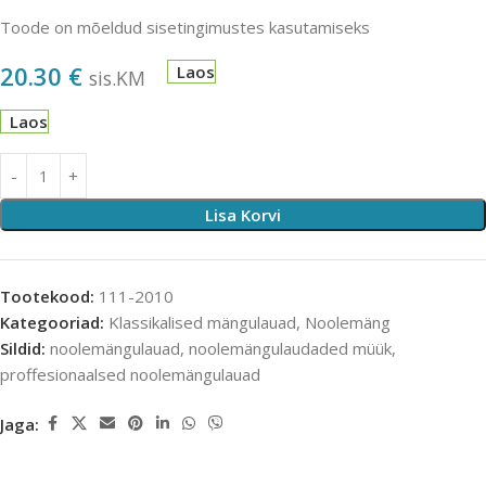
Toode on mõeldud sisetingimustes kasutamiseks
20.30
€
Laos
sis.KM
Laos
Lisa Korvi
Tootekood:
111-2010
Kategooriad:
Klassikalised mängulauad
,
Noolemäng
Sildid:
noolemängulauad
,
noolemängulaudaded müük
,
proffesionaalsed noolemängulauad
Jaga: