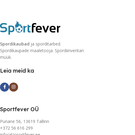
Spordikaubad
ja sporditarbed.
Spordikaupade maaletooja. Spordiinventari
müük.
Leia meid ka
Sportfever OÜ
Punane 56, 13619 Tallinn
+372 56 616 299
info(at)sportfever.ee