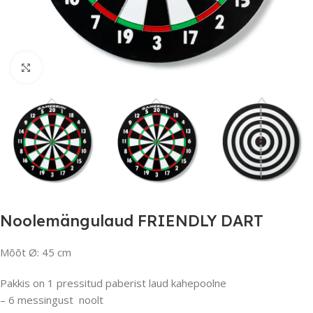
Suurendamiseks klõpsake
Noolemängulaud FRIENDLY DART
Mõõt Ø: 45 cm
Pakkis on 1 pressitud paberist laud kahepoolne
– 6 messingust noolt