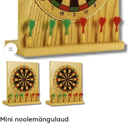
Suurendamiseks klõpsake
Mini noolemängulaud