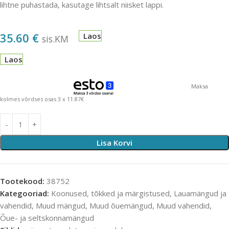
lihtne puhastada, kasutage lihtsalt niisket lappi.
35.60
€
Laos
sis.KM
Laos
Maksa
kolmes võrdses osas 3 x 11.87€
Lisa Korvi
Tootekood:
38752
Kategooriad:
Koonused, tõkked ja märgistused
,
Lauamängud ja
vahendid
,
Muud mängud
,
Muud õuemängud
,
Muud vahendid
,
Õue- ja seltskonnamängud