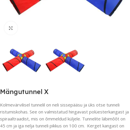
Suurendamiseks klõpsake
Mängutunnel X
Kolmevärvilisel tunnelil on neli sissepääsu ja üks otse tunneli
ristumiskohas. See on valmistatud hingavast polüesterkangast ja
spiraaltraadist, mis on õmmeldud küljele. Tunnelite läbimõõt on
45 cm ja iga nelja tunneli pikkus on 100 cm. Kerget kangast on