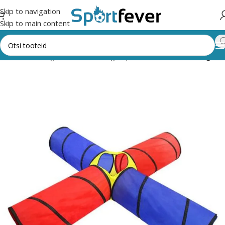
Skip to navigation
Skip to main content
ileht
Kõik kategooriad
Lauamängud ja vahendid
Muud mängud