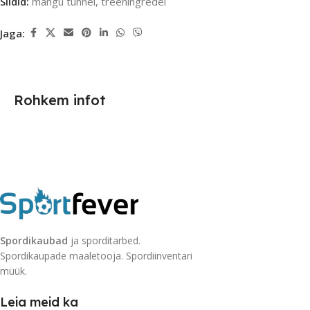
Sildid:
mängu tunnel
,
treeningredel
Jaga:
Rohkem infot
Spordikaubad
ja sporditarbed.
Spordikaupade maaletooja. Spordiinventari
müük.
Leia meid ka