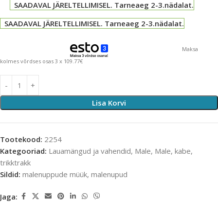
SAADAVAL JÄRELTELLIMISEL. Tarneaeg 2-3.nädalat.
SAADAVAL JÄRELTELLIMISEL. Tarneaeg 2-3.nädalat.
Maksa
kolmes võrdses osas 3 x 109.77€
Lisa Korvi
Tootekood:
2254
Kategooriad:
Lauamängud ja vahendid
,
Male
,
Male, kabe,
trikktrakk
Sildid:
malenuppude müük
,
malenupud
Jaga: