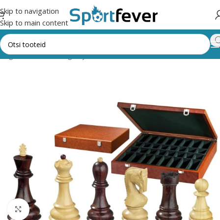
Skip to navigation
Skip to main content
ategooriad
Lauamängud ja vahendid
Male, kabe, trikktrakk
Male
Suurendamiseks klõpsake