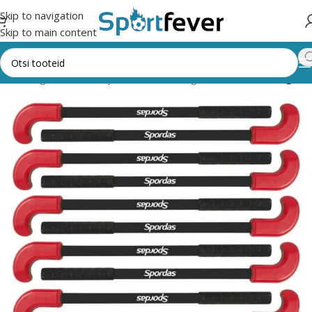
Skip to navigation
Skip to main content
Kõik kategooriad
Õue- ja seltskonnamängud
Muud õuemängud