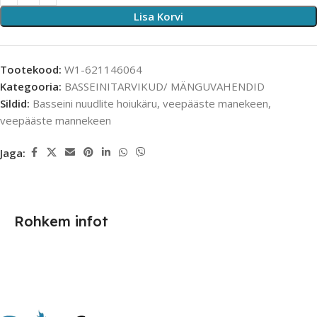
Lisa Korvi
Tootekood:
W1-621146064
Kategooria:
BASSEINITARVIKUD/ MÄNGUVAHENDID
Sildid:
Basseini nuudlite hoiukäru
,
veepääste manekeen
,
veepääste mannekeen
Jaga:
Rohkem infot