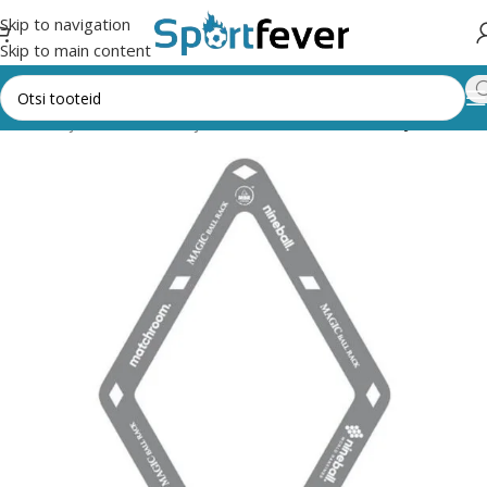
Skip to navigation
Skip to main content
hendid
Piljard
Kiide otsad ja alused
Liimitavad otsad ja alused