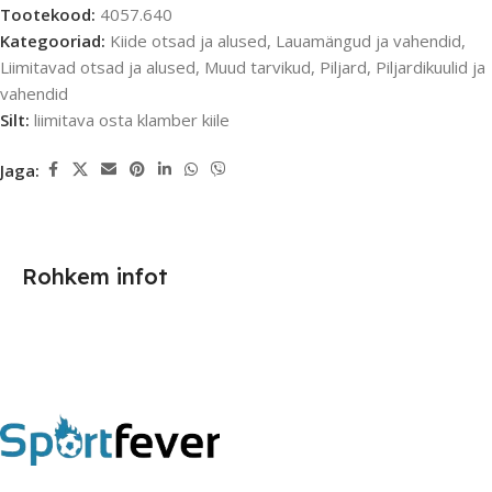
Tootekood:
4057.640
Kategooriad:
Kiide otsad ja alused
,
Lauamängud ja vahendid
,
Liimitavad otsad ja alused
,
Muud tarvikud
,
Piljard
,
Piljardikuulid ja
vahendid
Silt:
liimitava osta klamber kiile
Jaga:
Rohkem infot