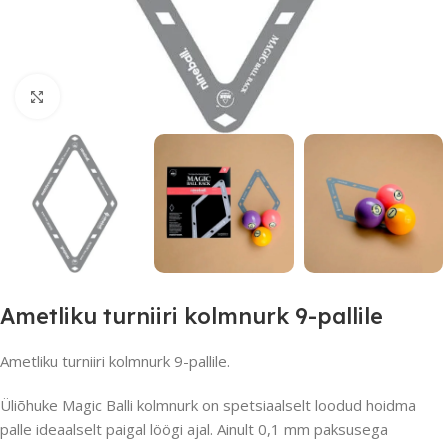
Suurendamiseks klõpsake
Ametliku turniiri kolmnurk 9-pallile
Ametliku turniiri kolmnurk 9-pallile.
Üliõhuke Magic Balli kolmnurk on spetsiaalselt loodud hoidma
palle ideaalselt paigal löögi ajal. Ainult 0,1 mm paksusega