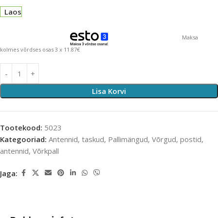
Laos
Maksa
kolmes võrdses osas 3 x 11.87€
Lisa Korvi
Tootekood:
5023
Kategooriad:
Antennid, taskud
,
Pallimängud
,
Võrgud, postid,
antennid
,
Võrkpall
Jaga: