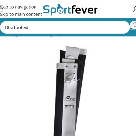
Skip to navigation
Skip to main content
allimängud
Võrkpall
Võrgud, postid, antennid
Antennid, taskud