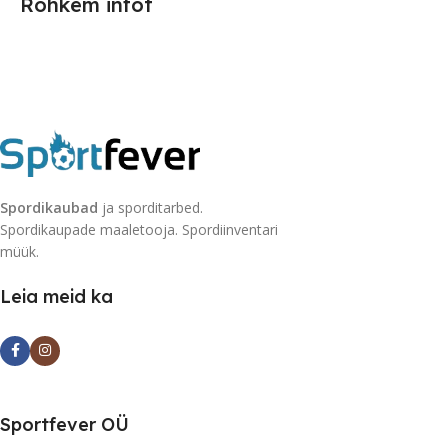
Rohkem infot
Spordikaubad
ja sporditarbed.
Spordikaupade maaletooja. Spordiinventari
müük.
Leia meid ka
Sportfever OÜ