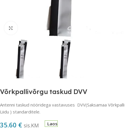
Suurendamiseks klõpsake
Võrkpallivõrgu taskud DVV
Antenni taskud nööridega vastavuses DVV(Saksamaa Võrkpalli
Liidu ) standarditele.
35.60
€
Laos
sis.KM