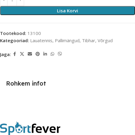
Lisa Korvi
Tootekood:
13100
Kategooriad:
Lauatennis
,
Pallimängud
,
Tibhar
,
Võrgud
Jaga:
Rohkem infot