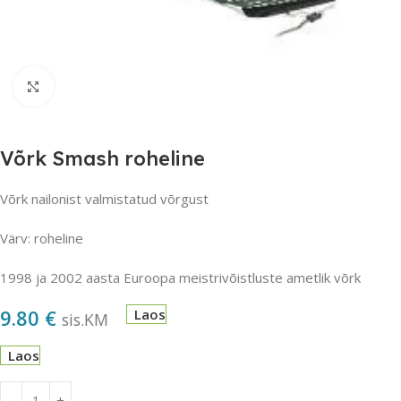
Suurendamiseks klõpsake
Võrk Smash roheline
Võrk nailonist valmistatud võrgust
Värv: roheline
1998 ja 2002 aasta Euroopa meistrivõistluste ametlik võrk
9.80
€
Laos
sis.KM
Laos