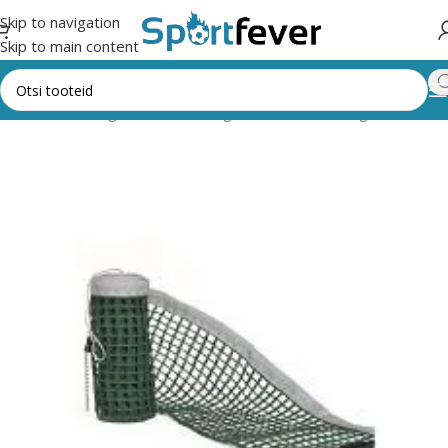
Skip to navigation
Skip to main content
sileht
Kõik kategooriad
Pallimängud
Lauatennis
Võrgud
Tibhar