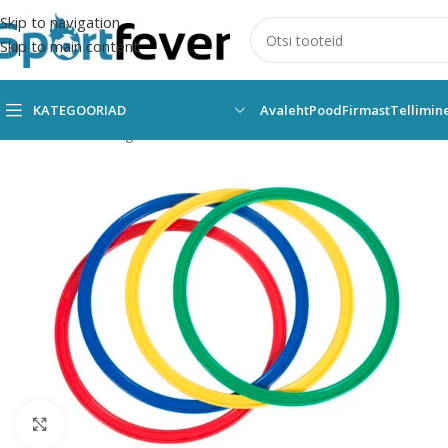
Skip to navigation
Skip to main content
KATEGOORIAD
Avaleht
Pood
Firmast
Tellimin
Esileht
Kõik kategooriad
Võimlemine
Võimlemisvahendid
Võiml
Suurendamiseks klõpsake