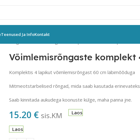
e
Teenused Ja Info
Kontakt
emisrõngas
Võimlemisrõngaste komplekt 4 tk 60 cm lapik
Võimlemisrõngaste komplekt 4
Komplektis 4 lapikut võimlemisrõngast 60 cm läbimõõduga
Mitmeotstarbelised rõngad, mida saab kasutada erinevateks
Saab kinnitada aukudega koonuste külge, maha panna jne.
15.20
€
Laos
sis.KM
Laos