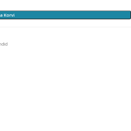
sa Korvi
ndid