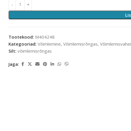
Li
Tootekood:
M404248
Kategooriad:
Võimlemine
,
Võimlemisrõngas
,
Võimlemisvahe
Silt:
võimlemisrõngas
Jaga: