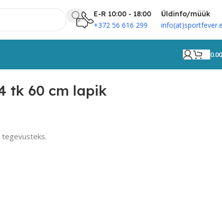
E-R 10:00 - 18:00
Üldinfo/müük
+372 56 616 299
info(at)sportfever.
0.0
 tk 60 cm lapik
 tegevusteks.