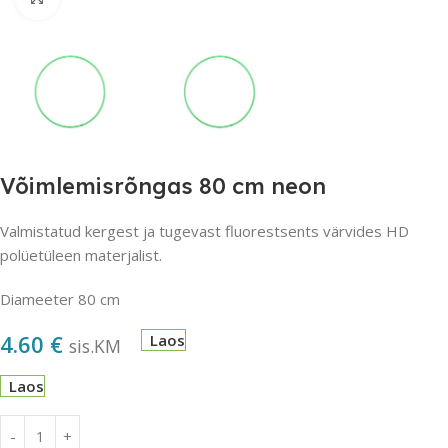
Võimlemisrõngas 80 cm neon
Valmistatud kergest ja tugevast fluorestsents värvides HD
polüetüleen materjalist.
Diameeter 80 cm
4.60
€
Laos
sis.KM
Laos