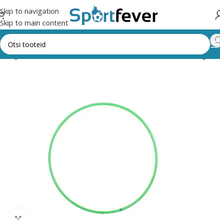
Skip to navigation
Skip to main content
 kategooriad
Võimlemine
Võimlemisvahendid
Võimlemisrõngas
Suurendamiseks klõpsake