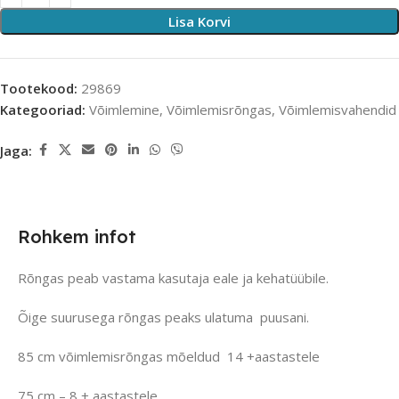
Lisa Korvi
Tootekood:
29869
Kategooriad:
Võimlemine
,
Võimlemisrõngas
,
Võimlemisvahendid
Jaga:
Rohkem infot
Rõngas peab vastama kasutaja eale ja kehatüübile.
Õige suurusega rõngas peaks ulatuma puusani.
85 cm võimlemisrõngas mõeldud 14 +aastastele
75 cm – 8 + aastastele