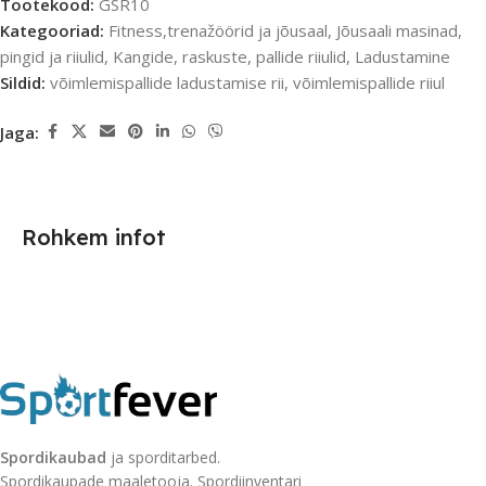
Tootekood:
GSR10
Kategooriad:
Fitness,trenažöörid ja jõusaal
,
Jõusaali masinad,
pingid ja riiulid
,
Kangide, raskuste, pallide riiulid
,
Ladustamine
Sildid:
võimlemispallide ladustamise rii
,
võimlemispallide riiul
Jaga:
Rohkem infot
Spordikaubad
ja sporditarbed.
Spordikaupade maaletooja. Spordiinventari