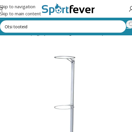
Skip to navigation
Skip to main content
usaali masinad, pingid ja riiulid
Kangide, raskuste, pallide riiulid