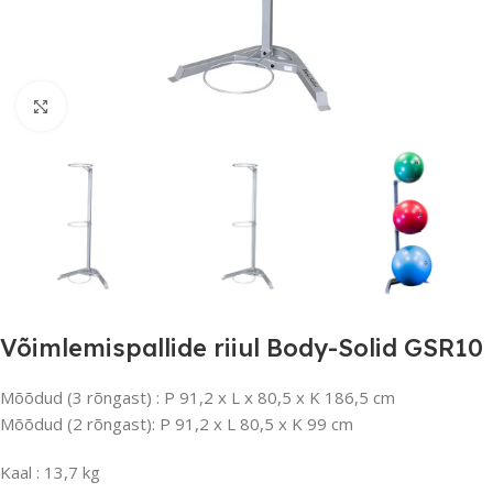
Suurendamiseks klõpsake
Võimlemispallide riiul Body-Solid GSR10
Mõõdud (3 rõngast) : P 91,2 x L x 80,5 x K 186,5 cm
Mõõdud (2 rõngast): P 91,2 x L 80,5 x K 99 cm
Kaal : 13,7 kg