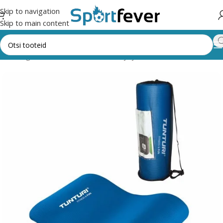
Skip to navigation
Skip to main content
õik kategooriad
Fitness,trenažöörid ja jõusaal
Võimlemismatid