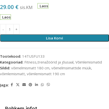
29.00
€
Laos
sis.KM
Laos
Lisa Korvi
Tootekood:
14TUSFU133
Kategooriad:
Fitness,trenažöörid ja jõusaal
,
Võimlemismatid
Sildid:
võimelmismatt 180 cm
,
võimelmsimattide müük
,
võimlemismatt
,
võimlemismatt 190 cm
Jaga:
Rohkem infot