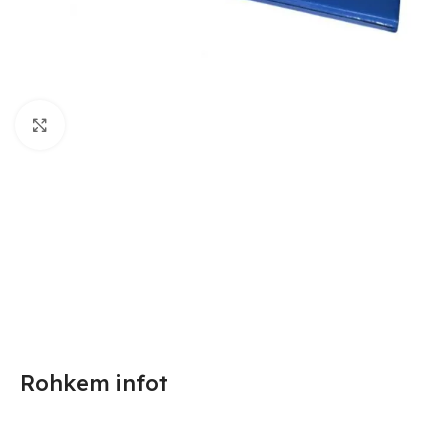
Suurendamiseks klõpsake
Rohkem infot