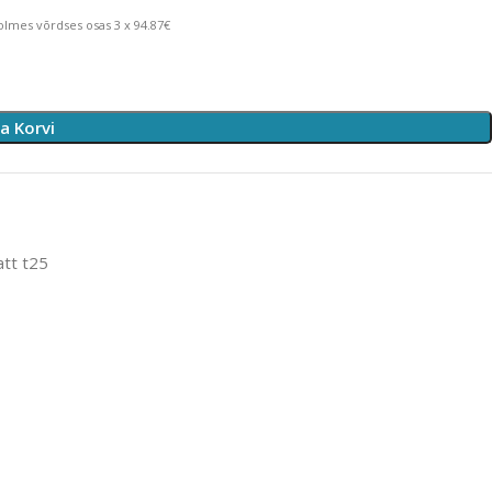
lmes võrdses osas 3 x 94.87€
sa Korvi
tt t25