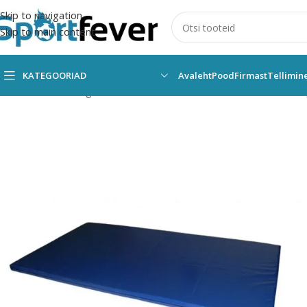
Skip to navigation
Skip to main content
KATEGOORIAD
Avaleht
Pood
Firmast
Tellimin
Esileht
Kõik kategooriad
Võimlemine
Matid
Võimlemismatt M7