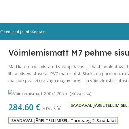
e
Teenused Ja Info
Kontakt
 pehme sisu 200x150x10 cm
Võimlemismatt M7 pehme sis
Mati kate on valmistatud vastupidavast ja hästi hooldatavast
libisemisevastasest PVC materjalist. Sisuks on poroloon, mi
mattide peal ei ole väga mugav jooga- ja võimelmisharjutu
284.60
€
SAADAVAL JÄRELTELLIMISEL.
sis.KM
SAADAVAL JÄRELTELLIMISEL. Tarneaeg 2-3.nädalat.