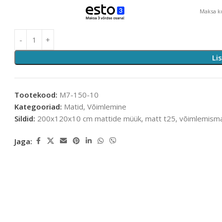
Maksa ko
Li
Tootekood:
M7-150-10
Kategooriad:
Matid
,
Võimlemine
Sildid:
200x120x10 cm mattide müük
,
matt t25
,
võimlemisma
Jaga: