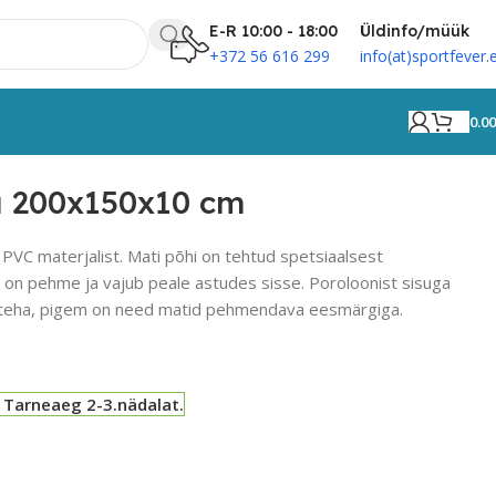
E-R 10:00 - 18:00
Üldinfo/müük
+372 56 616 299
info(at)sportfever.
0.0
u 200x150x10 cm
 PVC materjalist. Mati põhi on tehtud spetsiaalsest
s on pehme ja vajub peale astudes sisse. Poroloonist sisuga
si teha, pigem on need matid pehmendava eesmärgiga.
 Tarneaeg 2-3.nädalat.