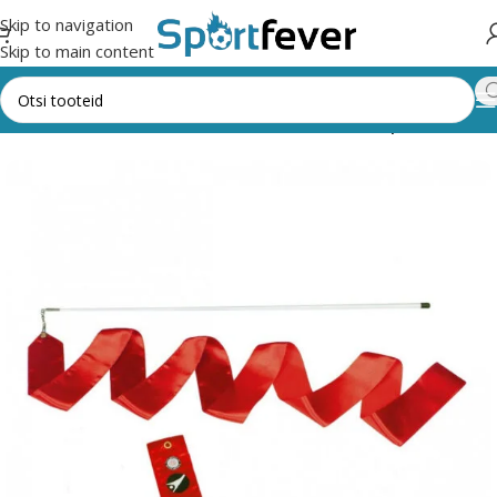
Skip to navigation
Skip to main content
gooriad
Võimlemine
Võimlemisvahendid
Võimlemispallid, lindid