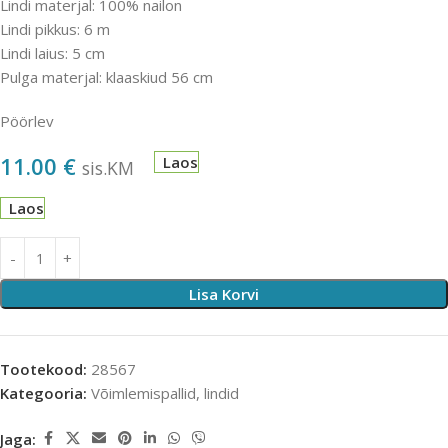
Lindi materjal: 100% nailon
Lindi pikkus: 6 m
Lindi laius: 5 cm
Pulga materjal: klaaskiud 56 cm
Pöörlev
11.00
€
Laos
sis.KM
Laos
Lisa Korvi
Tootekood:
28567
Kategooria:
Võimlemispallid, lindid
Jaga: