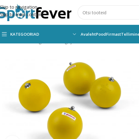
Skip to navigation
Skip to main content
KATEGOORIAD
Avaleht
Pood
Firmast
Tellimin
Esileht
Kõik kategooriad
Kergejõustik
Vasaraheide
Vasaraheite