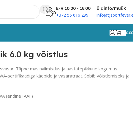
E-R 10:00 - 18:00
Üldinfo/müük
+372 56 616 299
info(at)sportfever.
0.0
k 6.0 kg võistlus
lusvasar. Täpne masinviimistlus ja aastatepikkune kogemus
-sertifikaadiga käepide ja vasaratraat. Sobib võistlemiseks ja
WA (endine IAAF)