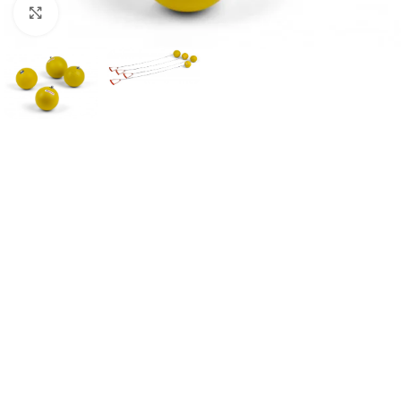
Suurendamiseks klõpsake