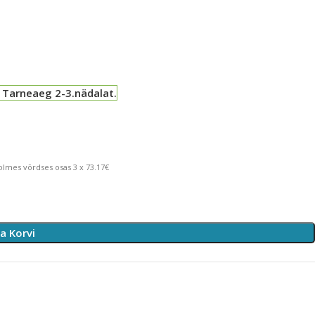
 Tarneaeg 2-3.nädalat.
lmes võrdses osas 3 x 73.17€
sa Korvi