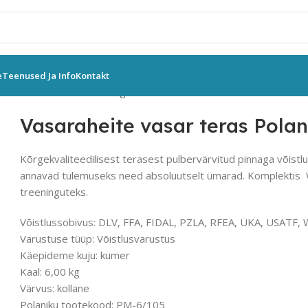
e
Teenused Ja Info
Kontakt
 vasar teras Polanik 6.0 kg võistlus
Vasaraheite vasar teras Polani
Kõrgekvaliteedilisest terasest pulbervärvitud pinnaga võist
annavad tulemuseks need absoluutselt ümarad. Komplektis WA
treeninguteks.
Võistlussobivus: DLV, FFA, FIDAL, PZLA, RFEA, UKA, USATF, 
Varustuse tüüp: Võistlusvarustus
Käepideme kuju: kumer
Kaal: 6,00 kg
Värvus: kollane
Polaniku tootekood: PM-6/105