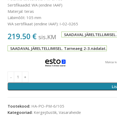
Sertifikaadid: WA (endine IAAF)
Materjal: teras
Läbimõõt: 105 mm
WA sertifikaat (endine IAAF): I-02-0265
219.50
€
SAADAVAL JÄRELTELLIMISEL.
sis.KM
SAADAVAL JÄRELTELLIMISEL. Tarneaeg 2-3.nädalat.
Maksa ko
Li
Tootekood:
HA-PO-PM-6/105
Kategooriad:
Kergejõustik
,
Vasaraheide