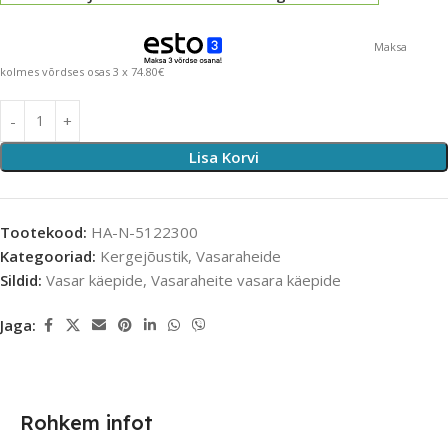
Maksa
kolmes võrdses osas 3 x 74.80€
Lisa Korvi
Tootekood:
HA-N-5122300
Kategooriad:
Kergejõustik
,
Vasaraheide
Sildid:
Vasar käepide
,
Vasaraheite vasara käepide
Jaga:
Rohkem infot