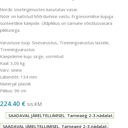
Nordic sisetingimustes kasutatav vasar.
Nöör on kaitstud hõõrdumise vastu. Ergonoomilise kujuga
sünteetiline käepide. Üldpikkus on sarnane võistlusvasara
pikkusega.
Varustuse tüüp: Sisevarustus, Treeningvarustus lastele,
Treeningvarustus
Käepideme kuju: sirge, vormitud
Kaal: 3,00 kg
Värv: sinine
Läbimõõt: 134 mm
Materjal: plastik
Pikkus: 96 cm
224.40
€
sis.KM
SAADAVAL JÄRELTELLIMISEL. Tarneaeg 2-3.nädalat.
SAADAVAL JÄRELTELLIMISEL. Tarneaeg 2-3.nädalat.