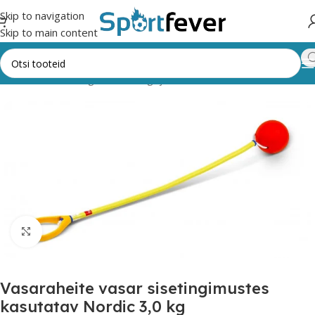
Skip to navigation
Skip to main content
Esileht
Kõik kategooriad
Kergejõustik
Vasaraheide
Suurendamiseks klõpsake
Vasaraheite vasar sisetingimustes
kasutatav Nordic 3,0 kg