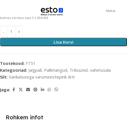
Maksa
kolmes võrdses osas 3 x 304.90€
Lisa Korvi
Tootekood:
F751
Kategooriad:
Jalgpall
,
Pallimängud
,
Tribüünid, vahetusala
Silt:
Varikatusega varumeestepink Arti
Jaga:
Rohkem infot