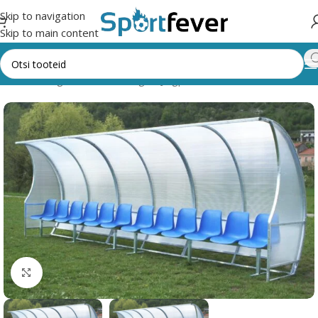
Skip to navigation
Skip to main content
ht
Kõik kategooriad
Pallimängud
Jalgpall
Tribüünid, vahetusala
Suurendamiseks klõpsake