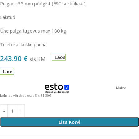
Pulgad : 35 mm pöögist (FSC sertifikaat)
Lakitud
Ühe pulga tugevus max 180 kg
Tuleb ise kokku panna
243.90
€
Laos
sis.KM
Laos
Maksa
kolmes võrdses osas 3 x 81.30€
Lisa Korvi