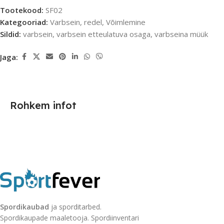
Tootekood:
SF02
Kategooriad:
Varbsein, redel
,
Võimlemine
Sildid:
varbsein
,
varbsein etteulatuva osaga
,
varbseina müük
Jaga:
Rohkem infot
Spordikaubad
ja sporditarbed.
Spordikaupade maaletooja. Spordiinventari