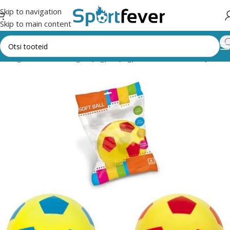
Skip to navigation
Skip to main content
 kategooriad
Pallimängud
Jalgpall
Jalgpallid
vahtkummist pallid