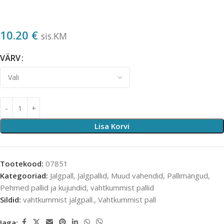
10.20
€
sis.KM
VÄRV
Lisa Korvi
Tootekood:
07851
Kategooriad:
Jalgpall
,
Jalgpallid
,
Muud vahendid
,
Pallimängud
,
Pehmed pallid ja kujundid
,
vahtkummist pallid
Sildid:
vahtkummist jalgpall.
,
Vahtkummist pall
Jaga: