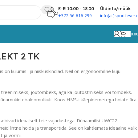
E-R 10:00 - 18:00
Üldinfo/müük
+372 56 616 299
info(at)sportfever.
0.0
KT 2 TK
EKT 2 TK
 on kulumis- ja niiskuskindlad. Neil on ergonoomiline kuju
u treenimiseks, jõutõmbeks, aga ka jõutõstmiseks või tõmbeks.
üünarnukid ebaloomulikult. Koos HMS-i käepidemetega hoiate ära
obivad ideaalselt teie vajadustega. Dünaamilisi UWC22
neid lihtne hoida ja transportida. See on kahtlemata ideaalne valik
 ja vormi.