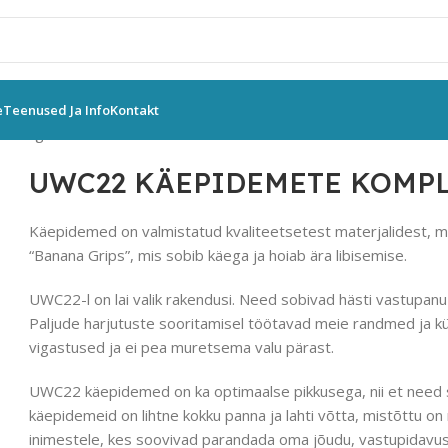
e
Teenused Ja Info
Kontakt
eeningvahendid
Muud vahendid
UWC22 KÄEPIDEMETE KOMPLE
UWC22 KÄEPIDEMETE KOMPL
Käepidemed on valmistatud kvaliteetsetest materjalidest, mis
“Banana Grips”, mis sobib käega ja hoiab ära libisemise.
UWC22-l on lai valik rakendusi. Need sobivad hästi vastupan
Paljude harjutuste sooritamisel töötavad meie randmed ja k
vigastused ja ei pea muretsema valu pärast.
UWC22 käepidemed on ka optimaalse pikkusega, nii et need s
käepidemeid on lihtne kokku panna ja lahti võtta, mistõttu on 
inimestele, kes soovivad parandada oma jõudu, vastupidavust