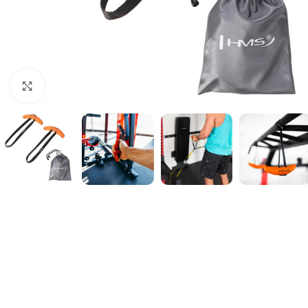
Suurendamiseks klõpsake