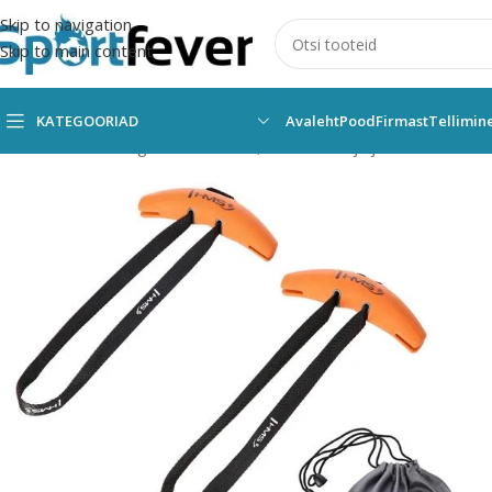
Skip to navigation
Skip to main content
KATEGOORIAD
Avaleht
Pood
Firmast
Tellimin
Esileht
Kõik kategooriad
Fitness,trenažöörid ja jõusaal
Muud tr