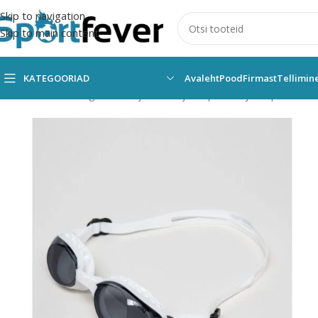
Skip to navigation
Skip to main content
KATEGOORIAD
Avaleht
Pood
Firmast
Tellimin
Esileht
Kõik kategooriad
Ujumine
Ujumisprillid
Ujumisprillid Are