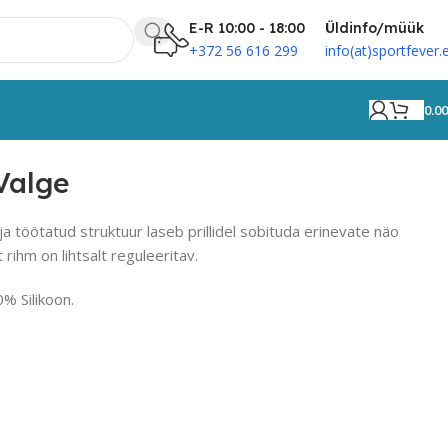
E-R 10:00 - 18:00
Üldinfo/müük
+372 56 616 299
info(at)sportfever.
0.0
 Valge
ja töötatud struktuur laseb prillidel sobituda erinevate näo
 rihm on lihtsalt reguleeritav.
% Silikoon.