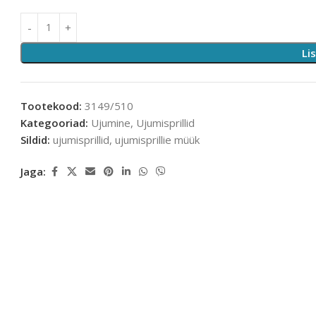
Li
Tootekood:
3149/510
Kategooriad:
Ujumine
,
Ujumisprillid
Sildid:
ujumisprillid
,
ujumisprillie müük
Jaga: