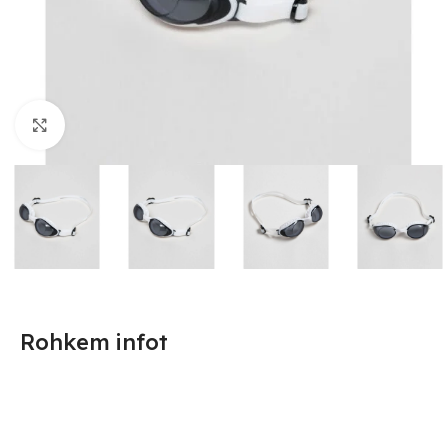
Suurendamiseks klõpsake
Rohkem infot