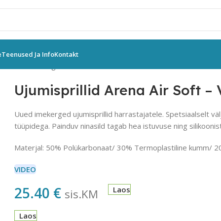
e
Teenused Ja Info
Kontakt
na Air Soft – Valge
Ujumisprillid Arena Air Soft –
Uued imekerged ujumisprillid harrastajatele. Spetsiaalselt väl
tüüpidega. Painduv ninasild tagab hea istuvuse ning silikoonist
Materjal: 50% Polükarbonaat/ 30% Termoplastiline kumm/ 20
VIDEO
25.40
€
Laos
sis.KM
Laos