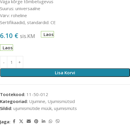
Väga kõrge tõmbetugevus
Suurus: universaalne
Värv: roheline
Sertifikaadid, standardid: CE
6.10
€
Laos
sis.KM
Laos
Lisa Korvi
Tootekood:
11-50-012
Kategooriad:
Ujumine
,
Ujumismütsid
Sildid:
ujumismütide müük
,
ujumismüts
Jaga: